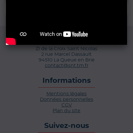
Contactez-nous
au 01 45 93 05 25
Siège social
ZI de la Croix Saint Nicolas
2 rue Marcel Dassault
94510 La Queue en Brie
contact@snt.tm.fr
Informations
Mentions légales
Données personnelles
CGV
Plan du site
Suivez-nous