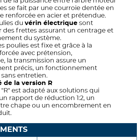
 de la puissance entre l'arbre moteur
illes se fait par une courroie dentée en
 renforcée en acier et prétendue.
ulies du
vérin électrique
sont
 des frettes assurant un centrage et
nement du système.
s poulies est fixe et grâce à la
forcée avec prétension,
, la transmission assure un
ent précis, un fonctionnement
 sans entretien.
é de la version R
R" est adapté aux solutions qui
un rapport de réduction 1:2, un
tre chape ou un encombrement en
uit.
EMENTS