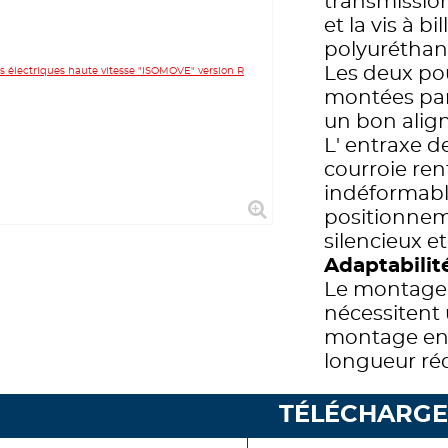
transmission
et la vis à b
polyuréthane
Les deux po
montées par
un bon alig
L' entraxe de
courroie ren
indéformable
positionnem
silencieux et
Adaptabilit
Le montage "
nécessitent 
montage en
longueur réd
TÉLÉCHARG