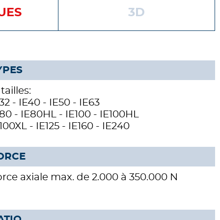
UES
3D
YPES
 tailles:
32 - IE40 - IE50 - IE63
80 - IE80HL - IE100 - IE100HL
100XL - IE125 - IE160 - IE240
ORCE
rce axiale max. de 2.000 à 350.000 N
ATIO