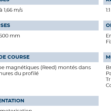
à 1,66 m/s
1:1
SES
O
1.600 mm
Em
Fi
 DE COURSE
M
pe magnétiques (Reed) montés dans
B
inures du profilé
Pa
T
C
ENTATION