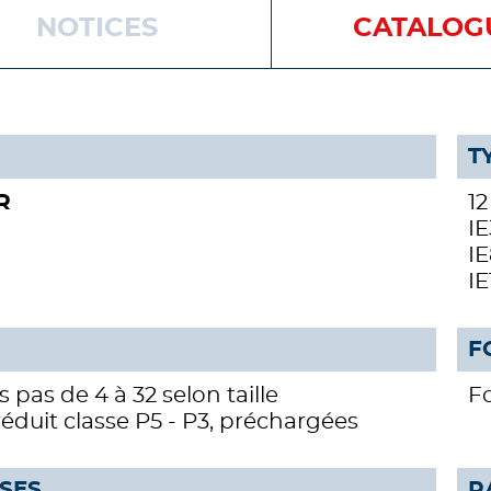
NOTICES
CATALOG
T
-R
12
IE
IE
IE
F
es pas de 4 à 32 selon taille
Fo
réduit classe P5 - P3, préchargées
SSES
R