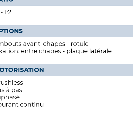
 - 1:2
PTIONS
bouts avant: chapes - rotule
xation: entre chapes - plaque latérale
OTORISATION
rushless
s à pas
riphasé
ourant continu