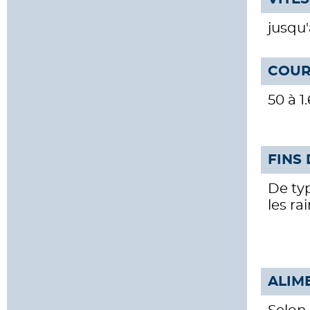
jusqu'
COUR
50 à 
FINS
De ty
les ra
ALIM