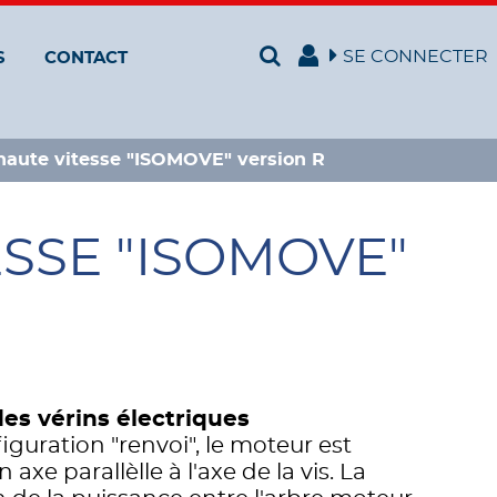
SE CONNECTER
S
CONTACT
 haute vitesse "ISOMOVE" version R
ESSE "ISOMOVE"
des vérins électriques
iguration "renvoi", le moteur est
axe parallèlle à l'axe de la vis. La