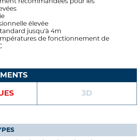
èrement recommandées pour les
evées
ie
rsionnelle élevée
standard jusqu'à 4m
températures de fonctionnement de
C
EMENTS
UES
3D
YPES