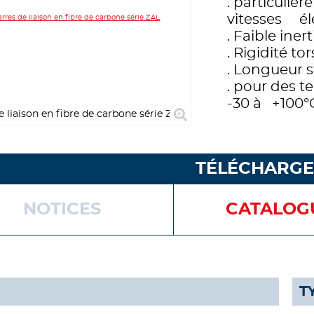
. particuli
vitesses él
. Faible inert
. Rigidité to
. Longueur 
. pour des 
-30 à +100°
e liaison en fibre de carbone série ZAL
TÉLÉCHARG
NOTICES
CATALOG
T