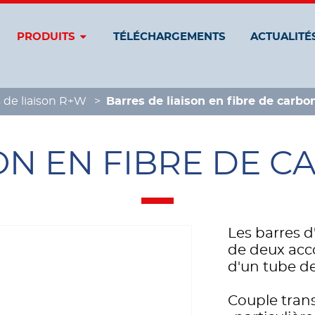
PRODUITS
TÉLÉCHARGEMENTS
ACTUALITÉ
 de liaison R+W
Barres de liaison en fibre de carbo
ON EN FIBRE DE C
Les barres 
de deux acc
d'un tube de
Couple tran